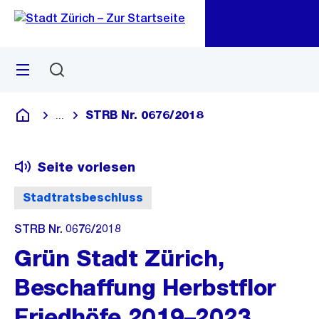
Zu
Zu
Sprunglink
Navigation
Menü
Suchen
M
öf
STRB Nr. 0676/2018
...
Blende alle Breadcrumbs ein
Deutsch
Seite vorlesen
Stadtratsbeschluss
STRB Nr. 0676/2018
Grün Stadt Zürich,
Beschaffung Herbstflor
Friedhöfe 2019–2023,