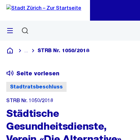
Zu
Zu
Sprunglink
Navigation
Menü
Suchen
M
öf
STRB Nr. 1050/2018
...
Blende alle Breadcrumbs ein
Deutsch
Seite vorlesen
Stadtratsbeschluss
STRB Nr. 1050/2018
Städtische
Gesundheitsdienste,
Verein «Die Alternative»,