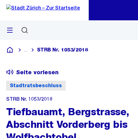
Zu
Zu
Sprunglink
Navigation
Menü
Suchen
M
öf
STRB Nr. 1053/2018
...
Blende alle Breadcrumbs ein
Deutsch
Seite vorlesen
Stadtratsbeschluss
STRB Nr. 1053/2018
Tiefbauamt, Bergstrasse,
Abschnitt Vorderberg bis
Wolfbachtobel,