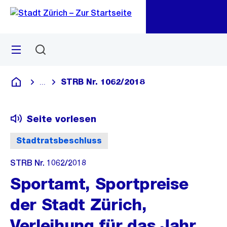
Zu
Zu
Sprunglink
Navigation
Menü
Suchen
M
öf
STRB Nr. 1062/2018
...
Blende alle Breadcrumbs ein
Deutsch
Seite vorlesen
Stadtratsbeschluss
STRB Nr. 1062/2018
Sportamt, Sportpreise
der Stadt Zürich,
Verleihung für das Jahr