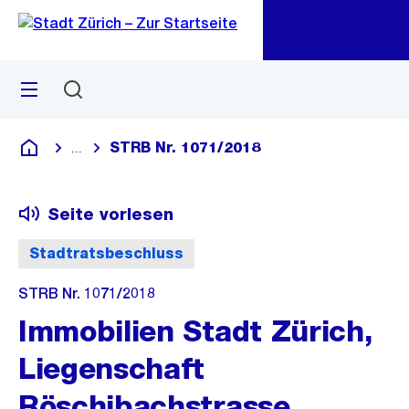
Zu
Zu
Sprunglink
Navigation
Menü
Suchen
M
öf
STRB Nr. 1071/2018
...
Blende alle Breadcrumbs ein
Deutsch
Seite vorlesen
Stadtratsbeschluss
STRB Nr. 1071/2018
Immobilien Stadt Zürich,
Liegenschaft
Röschibachstrasse