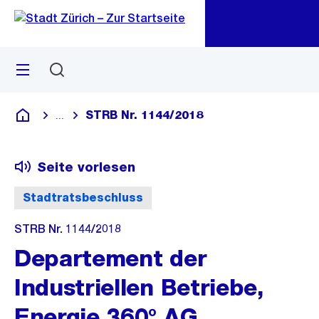
Zu
Zu
Sprunglink
Navigation
Menü
Suchen
M
öf
STRB Nr. 1144/2018
...
Blende alle Breadcrumbs ein
Deutsch
Seite vorlesen
Stadtratsbeschluss
STRB Nr. 1144/2018
Departement der
Industriellen Betriebe,
Energie 360° AG,