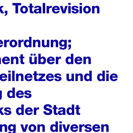
, Totalrevision
erordnung;
ment über den
eilnetzes und die
g des
ks der Stadt
ng von diversen