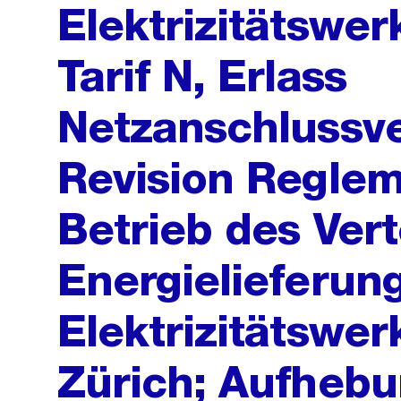
Elektrizitätswerk
Tarif N, Erlass
Netzanschlussv
Revision Regle
Betrieb des Vert
Energielieferun
Elektrizitätswer
Zürich; Aufhebu