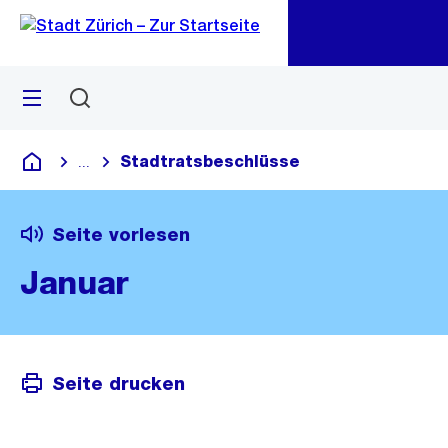
Zu
Zu
Sprunglink
Navigation
Menü
Suchen
M
öf
Stadtratsbeschlüsse
...
Blende alle Breadcrumbs ein
Deutsch
Seite vorlesen
Januar
Seite drucken