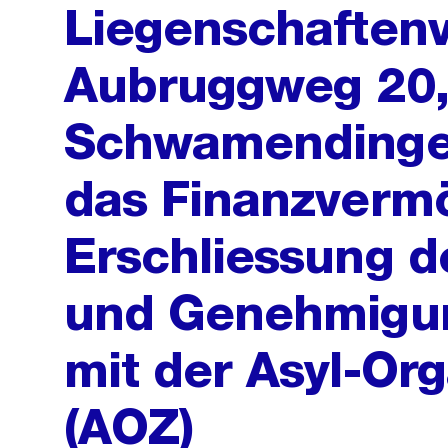
Liegenschaftenv
Aubruggweg 20,
Schwamendingen,
das Finanzvermö
Erschliessung 
und Genehmigun
mit der Asyl-Org
(AOZ)