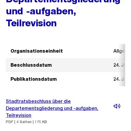
und -aufgaben,
Teilrevision
Organisationseinheit
Allgeme
Beschlussdatum
24. Jan
Publikationsdatum
24. Jan
Stadtratsbeschluss über die
Departementsgliederung und -aufgaben,
Teilrevision
PDF | 4 Seiten | 175 KB