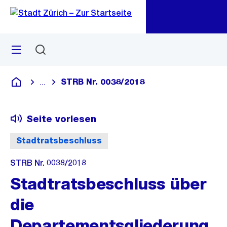
Zu
Zu
Sprunglink
Navigation
Menü
Suchen
M
öf
STRB Nr. 0038/2018
...
Blende alle Breadcrumbs ein
Deutsch
Seite vorlesen
Stadtratsbeschluss
STRB Nr. 0038/2018
Stadtratsbeschluss über
die
Departementsgliederung