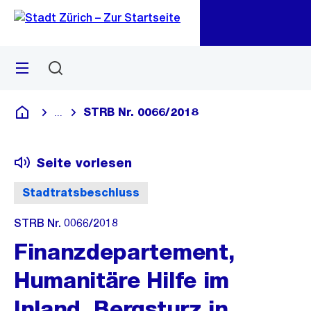
Zu
Zu
Sprunglink
Navigation
Menü
Suchen
M
öf
STRB Nr. 0066/2018
...
Blende alle Breadcrumbs ein
Deutsch
Seite vorlesen
Stadtratsbeschluss
STRB Nr. 0066/2018
Finanzdepartement,
Humanitäre Hilfe im
Inland, Bergsturz in