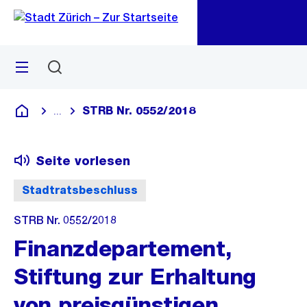
Zu
Zu
Sprunglink
Navigation
Menü
Suchen
M
öf
STRB Nr. 0552/2018
...
Blende alle Breadcrumbs ein
Deutsch
Seite vorlesen
Stadtratsbeschluss
STRB Nr. 0552/2018
Finanzdepartement,
Stiftung zur Erhaltung
von preisgünstigen