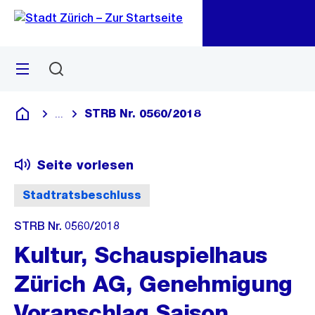
Zu
Zu
Sprunglink
Navigation
Menü
Suchen
M
öf
STRB Nr. 0560/2018
...
Blende alle Breadcrumbs ein
Deutsch
Seite vorlesen
Stadtratsbeschluss
STRB Nr. 0560/2018
Kultur, Schauspielhaus
Zürich AG, Genehmigung
Voranschlag Saison