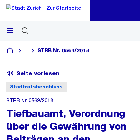
Zu
Zu
Sprunglink
Navigation
Menü
Suchen
M
öf
STRB Nr. 0569/2018
...
Blende alle Breadcrumbs ein
Deutsch
Seite vorlesen
Stadtratsbeschluss
STRB Nr. 0569/2018
Tiefbauamt, Verordnung
über die Gewährung von
Beiträgen an den