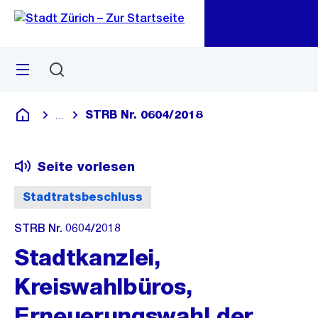
Zu
Zu
Sprunglink
Navigation
Menü
Suchen
M
öf
STRB Nr. 0604/2018
...
Blende alle Breadcrumbs ein
Deutsch
Seite vorlesen
Stadtratsbeschluss
STRB Nr. 0604/2018
Stadtkanzlei,
Kreiswahlbüros,
Erneuerungswahl der