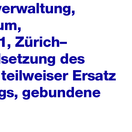
erwaltung,
um,
, Zürich–
dsetzung des
teilweiser Ersatz
gs, gebundene