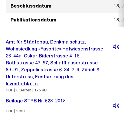
Beschlussdatum
18. Jul
Publikationsdatum
18. Jul
Amt für Städtebau, Denkmalschutz,
Wohnsiedlung «Favorite» Hofwiesenstrasse
26–44a, Oskar-Biderstrasse 4–16,
Rothstrasse 47–57, Schaffhauserstrasse
89–91, Zeppelinstrasse 6–34, 7–9, Zürich 6-
Unterstrass, Festsetzung des
Inventarblatts
PDF | 3 Seiten | 175 KB
Beilage STRB Nr. 623_2018
PDF | 1 MB