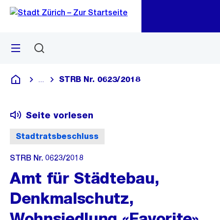
Zu
Zu
Sprunglink
Navigation
Menü
Suchen
M
öf
STRB Nr. 0623/2018
...
Blende alle Breadcrumbs ein
Deutsch
Seite vorlesen
Stadtratsbeschluss
STRB Nr. 0623/2018
Amt für Städtebau,
Denkmalschutz,
Wohnsiedlung «Favorite»