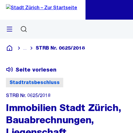
Zu
Zu
Sprunglink
Navigation
Menü
Suchen
M
öf
STRB Nr. 0625/2018
...
Blende alle Breadcrumbs ein
Deutsch
Seite vorlesen
Stadtratsbeschluss
STRB Nr. 0625/2018
Immobilien Stadt Zürich,
Bauabrechnungen,
Liegenschaft