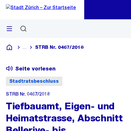
Zu
Zu
Sprunglink
Navigation
Menü
Suchen
M
öf
STRB Nr. 0467/2018
...
Blende alle Breadcrumbs ein
Deutsch
Seite vorlesen
Stadtratsbeschluss
STRB Nr. 0467/2018
Tiefbauamt, Eigen- und
Heimatstrasse, Abschnitt
Bellerive- bis