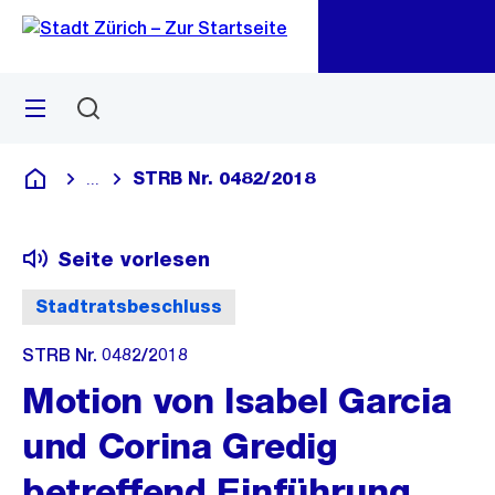
Zu
Zu
Sprunglink
Navigation
Menü
Suchen
M
öf
STRB Nr. 0482/2018
...
Blende alle Breadcrumbs ein
Deutsch
Seite vorlesen
Stadtratsbeschluss
STRB Nr. 0482/2018
Motion von Isabel Garcia
und Corina Gredig
betreffend Einführung