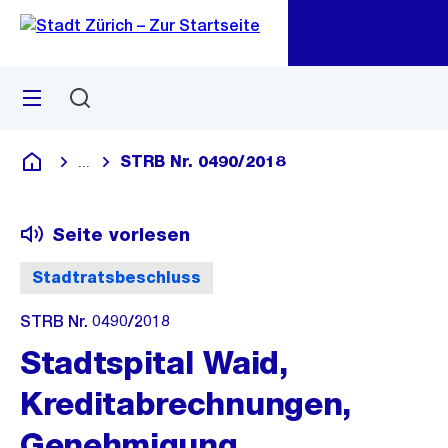
Zu
Zu
Sprunglink
Navigation
Menü
Suchen
M
öf
STRB Nr. 0490/2018
...
Blende alle Breadcrumbs ein
Deutsch
Seite vorlesen
Stadtratsbeschluss
STRB Nr. 0490/2018
Stadtspital Waid,
Kreditabrechnungen,
Genehmigung