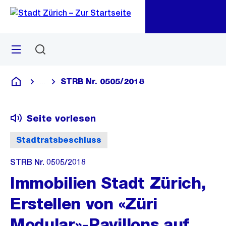
Zu
Zu
Sprunglink
Navigation
Menü
Suchen
M
öf
STRB Nr. 0505/2018
...
Blende alle Breadcrumbs ein
Deutsch
Seite vorlesen
Stadtratsbeschluss
STRB Nr. 0505/2018
Immobilien Stadt Zürich,
Erstellen von «Züri
Modular»-Pavillons auf