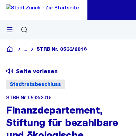
Zu
Zu
Sprunglink
Navigation
Menü
Suchen
M
öf
STRB Nr. 0533/2018
...
Blende alle Breadcrumbs ein
Deutsch
Seite vorlesen
Stadtratsbeschluss
STRB Nr. 0533/2018
Finanzdepartement,
Stiftung für bezahlbare
und ökologische