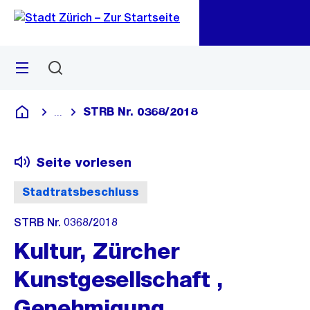
Zu
Zu
Sprunglink
Navigation
Menü
Suchen
M
öf
STRB Nr. 0368/2018
...
Blende alle Breadcrumbs ein
Deutsch
Seite vorlesen
Stadtratsbeschluss
STRB Nr. 0368/2018
Kultur, Zürcher
Kunstgesellschaft ,
Genehmigung