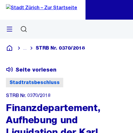
Zu
Zu
Sprunglink
Navigation
Menü
Suchen
M
öf
STRB Nr. 0370/2018
...
Blende alle Breadcrumbs ein
Deutsch
Seite vorlesen
Stadtratsbeschluss
STRB Nr. 0370/2018
Finanzdepartement,
Aufhebung und
Liquidation der Karl