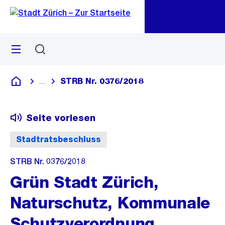
Zu
Zu
Sprunglink
Navigation
Menü
Suchen
M
öf
STRB Nr. 0376/2018
...
Blende alle Breadcrumbs ein
Deutsch
Seite vorlesen
Stadtratsbeschluss
STRB Nr. 0376/2018
Grün Stadt Zürich,
Naturschutz, Kommunale
Schutzverordnung