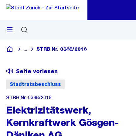
Zu
Zu
Sprunglink
Navigation
Menü
Suchen
M
öf
STRB Nr. 0386/2018
...
Blende alle Breadcrumbs ein
Deutsch
Seite vorlesen
Stadtratsbeschluss
STRB Nr. 0386/2018
Elektrizitätswerk,
Kernkraftwerk Gösgen-
Däniken AG,