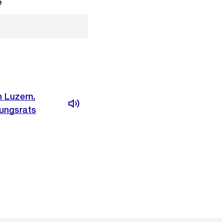
e
n Luzern,
tungsrats