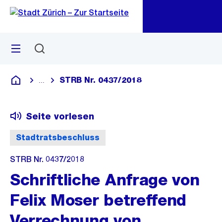
Zu
Zu
Sprunglink
Navigation
Menü
Suchen
M
öf
STRB Nr. 0437/2018
...
Blende alle Breadcrumbs ein
Deutsch
Seite vorlesen
Stadtratsbeschluss
STRB Nr. 0437/2018
Schriftliche Anfrage von
Felix Moser betreffend
Verrechnung von