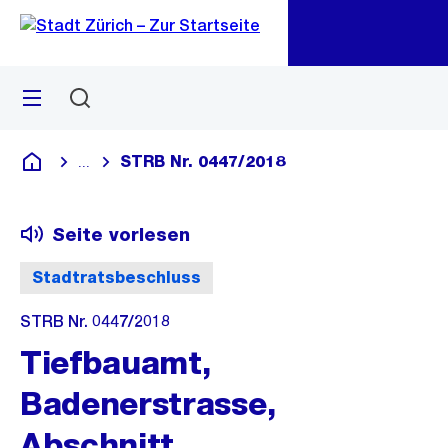
Zu
Zu
Sprunglink
Navigation
Menü
Suchen
M
öf
STRB Nr. 0447/2018
...
Blende alle Breadcrumbs ein
Deutsch
Seite vorlesen
Stadtratsbeschluss
STRB Nr. 0447/2018
Tiefbauamt,
Badenerstrasse,
Abschnitt