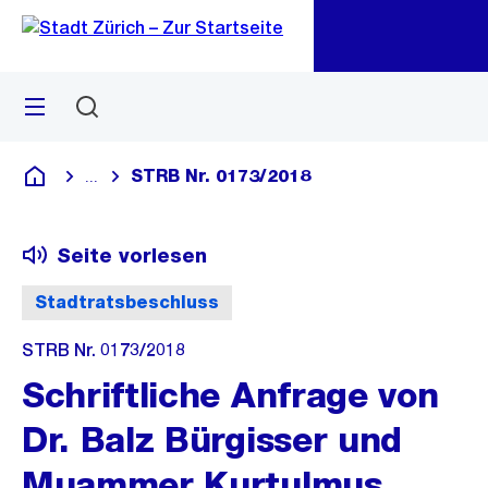
Zu
Zu
Sprunglink
Navigation
Menü
Suchen
M
öf
STRB Nr. 0173/2018
...
Blende alle Breadcrumbs ein
Deutsch
Seite vorlesen
Stadtratsbeschluss
STRB Nr. 0173/2018
Schriftliche Anfrage von
Dr. Balz Bürgisser und
Muammer Kurtulmus