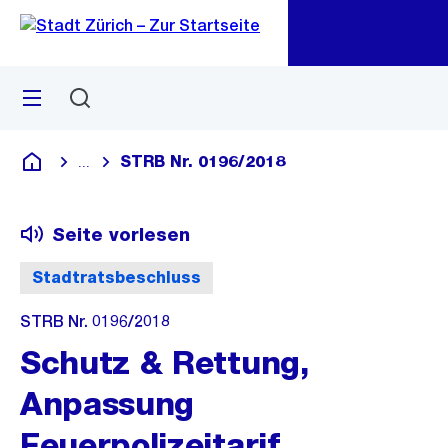
Zu
Zu
Sprunglink
Navigation
Menü
Suchen
M
öf
STRB Nr. 0196/2018
...
Blende alle Breadcrumbs ein
Deutsch
Seite vorlesen
Stadtratsbeschluss
STRB Nr. 0196/2018
Schutz & Rettung,
Anpassung
Feuerpolizeitarif