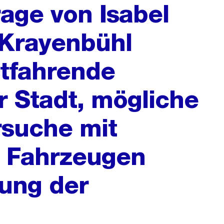
rage von Isabel
 Krayenbühl
stfahrende
r Stadt, mögliche
rsuche mit
n Fahrzeugen
ung der