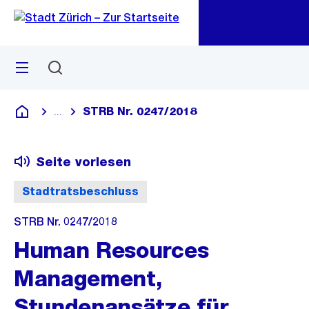
Zu
Zu
Sprunglink
Navigation
Menü
Suchen
M
öf
STRB Nr. 0247/2018
...
Blende alle Breadcrumbs ein
Deutsch
Seite vorlesen
Stadtratsbeschluss
STRB Nr. 0247/2018
Human Resources
Management,
Stundenansätze für