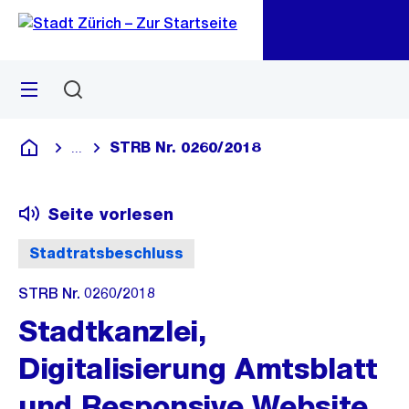
Zu
Zu
Sprunglink
Navigation
Menü
Suchen
M
öf
STRB Nr. 0260/2018
...
Blende alle Breadcrumbs ein
Deutsch
Seite vorlesen
Stadtratsbeschluss
STRB Nr. 0260/2018
Stadtkanzlei,
Digitalisierung Amtsblatt
und Responsive Website