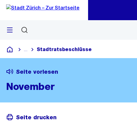
Zu
Zu
Sprunglink
Navigation
Menü
Suchen
M
öf
Stadtratsbeschlüsse
...
Blende alle Breadcrumbs ein
Deutsch
Seite vorlesen
November
Seite drucken