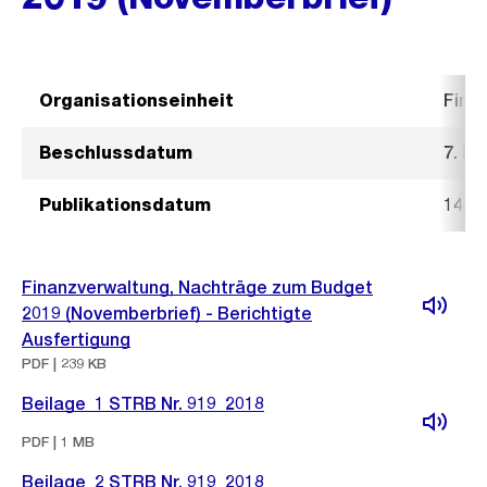
Organisationseinheit
Fina
Beschlussdatum
7. N
Publikationsdatum
14. 
Finanzverwaltung, Nachträge zum Budget
2019 (Novemberbrief) - Berichtigte
Ausfertigung
PDF | 239 KB
Beilage_1 STRB Nr. 919_2018
PDF | 1 MB
Beilage_2 STRB Nr. 919_2018