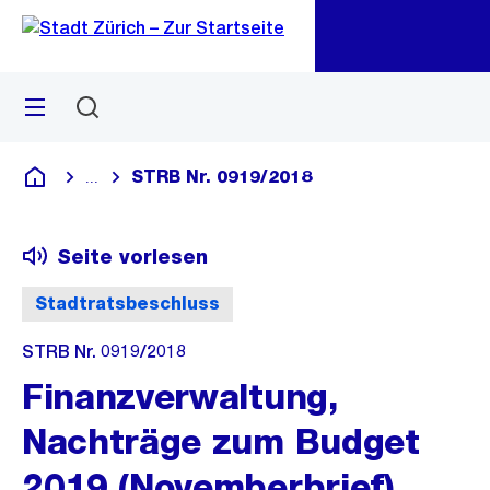
Zu
Zu
Sprunglink
Navigation
Menü
Suchen
M
öf
STRB Nr. 0919/2018
...
Blende alle Breadcrumbs ein
Deutsch
Seite vorlesen
Stadtratsbeschluss
STRB Nr. 0919/2018
Finanzverwaltung,
Nachträge zum Budget
2019 (Novemberbrief)