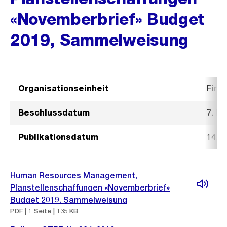
«Novemberbrief» Budget
2019, Sammelweisung
Organisationseinheit
Fina
Beschlussdatum
7. N
Publikationsdatum
14. 
Human Resources Management,
Planstellenschaffungen «Novemberbrief»
Budget 2019, Sammelweisung
PDF | 1 Seite | 135 KB