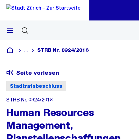
Zu
Zu
Sprunglink
Navigation
Menü
Suchen
M
öf
STRB Nr. 0924/2018
...
Blende alle Breadcrumbs ein
Deutsch
Seite vorlesen
Stadtratsbeschluss
STRB Nr. 0924/2018
Human Resources
Management,
Planstellenschaffungen