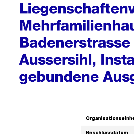
Liegenschaftenv
Mehrfamilienhau
Badenerstrasse 
Aussersihl, Inst
gebundene Aus
Organisationseinhe
Beschlussdatum