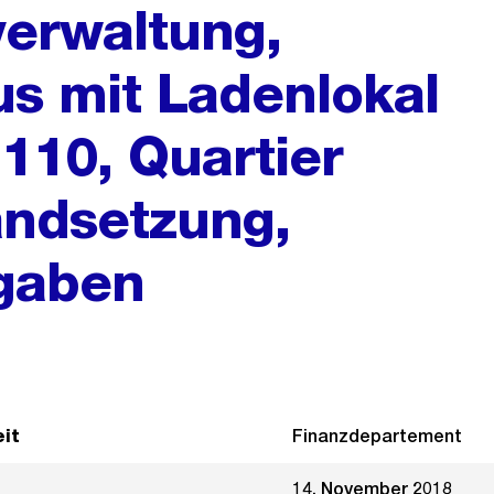
erwaltung,
s mit Ladenlokal
110, Quartier
andsetzung,
gaben
it
Finanzdepartement
14. November 2018