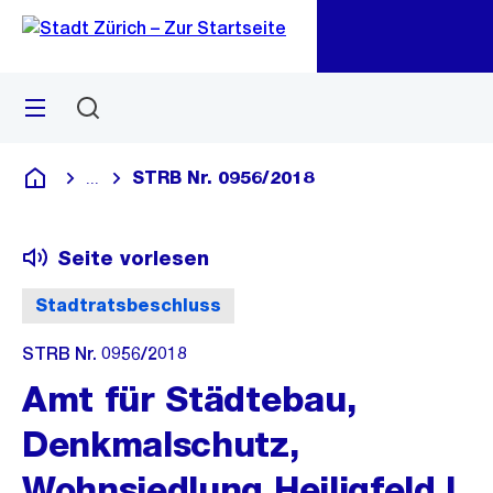
Zu
Zu
Sprunglink
Navigation
Menü
Suchen
M
öf
STRB Nr. 0956/2018
...
Blende alle Breadcrumbs ein
Deutsch
Seite vorlesen
Stadtratsbeschluss
STRB Nr. 0956/2018
Amt für Städtebau,
Denkmalschutz,
Wohnsiedlung Heiligfeld I,