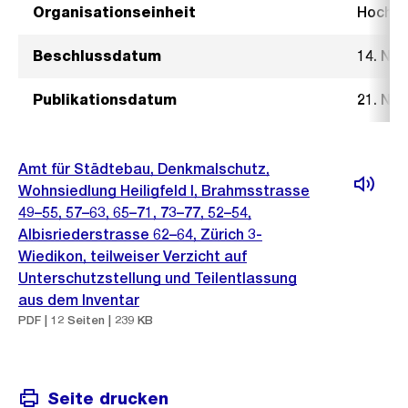
Organisationseinheit
Hochb
Beschlussdatum
14. No
Publikationsdatum
21. No
Amt für Städtebau, Denkmalschutz,
Wohnsiedlung Heiligfeld I, Brahmsstrasse
49–55, 57–63, 65–71, 73–77, 52–54,
Albisriederstrasse 62–64, Zürich 3-
Wiedikon, teilweiser Verzicht auf
Unterschutzstellung und Teilentlassung
aus dem Inventar
PDF | 12 Seiten | 239 KB
Seite drucken