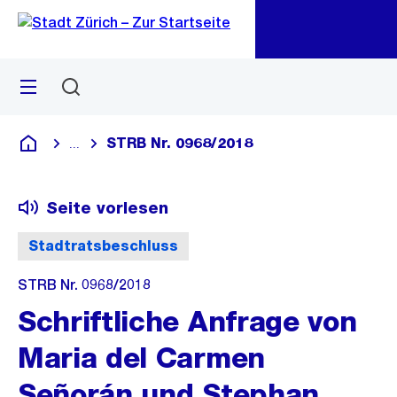
Zu
Zu
Sprunglink
Navigation
Menü
Suchen
M
öf
STRB Nr. 0968/2018
...
Blende alle Breadcrumbs ein
Deutsch
Seite vorlesen
Stadtratsbeschluss
STRB Nr. 0968/2018
Schriftliche Anfrage von
Maria del Carmen
Señorán und Stephan