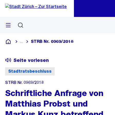
Zu
Zu
Sprunglink
Navigation
Menü
Suchen
M
öf
STRB Nr. 0969/2018
...
Blende alle Breadcrumbs ein
Deutsch
Seite vorlesen
Stadtratsbeschluss
STRB Nr. 0969/2018
Schriftliche Anfrage von
Matthias Probst und
Markus Kunz betreffend