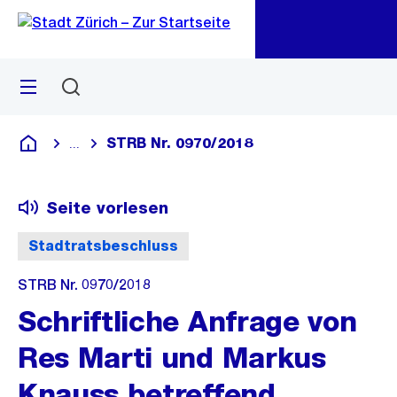
Zu
Zu
Sprunglink
Navigation
Menü
Suchen
M
öf
STRB Nr. 0970/2018
...
Blende alle Breadcrumbs ein
Deutsch
Seite vorlesen
Stadtratsbeschluss
STRB Nr. 0970/2018
Schriftliche Anfrage von
Res Marti und Markus
Knauss betreffend