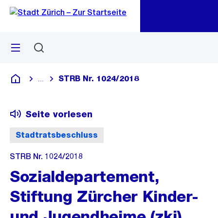
Zu
Zu
Sprunglink
Navigation
Menü
Suchen
M
öf
STRB Nr. 1024/2018
...
Blende alle Breadcrumbs ein
Deutsch
Seite vorlesen
Stadtratsbeschluss
STRB Nr. 1024/2018
Sozialdepartement,
Stiftung Zürcher Kinder-
und Jugendheime (zkj),