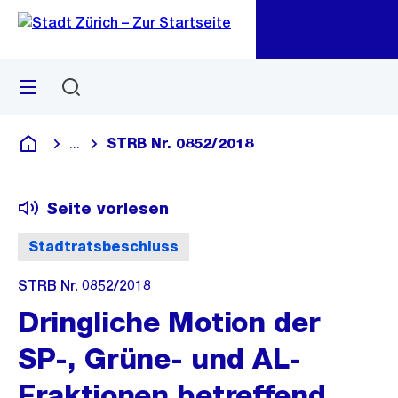
Zu
Zu
Sprunglink
Navigation
Menü
Suchen
M
öf
STRB Nr. 0852/2018
...
Blende alle Breadcrumbs ein
Deutsch
Seite vorlesen
Stadtratsbeschluss
STRB Nr. 0852/2018
Dringliche Motion der
SP-, Grüne- und AL-
Fraktionen betreffend