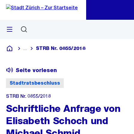
Zu
Zu
Sprunglink
Navigation
Menü
Suchen
M
öf
STRB Nr. 0855/2018
...
Blende alle Breadcrumbs ein
Deutsch
Seite vorlesen
Stadtratsbeschluss
STRB Nr. 0855/2018
Schriftliche Anfrage von
Elisabeth Schoch und
Michael Schmid