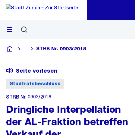
Zu
Zu
Sprunglink
Navigation
Menü
Suchen
M
öf
STRB Nr. 0903/2018
...
Blende alle Breadcrumbs ein
Deutsch
Seite vorlesen
Stadtratsbeschluss
STRB Nr. 0903/2018
Dringliche Interpellation
der AL-Fraktion betreffen
Verkauf der