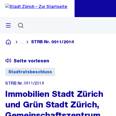
Zu
Zu
Sprunglink
Navigation
Menü
Suchen
M
öf
STRB Nr. 0911/2018
...
Blende alle Breadcrumbs ein
Deutsch
Seite vorlesen
Stadtratsbeschluss
STRB Nr. 0911/2018
Immobilien Stadt Zürich
und Grün Stadt Zürich,
Gemeinschaftszentrum