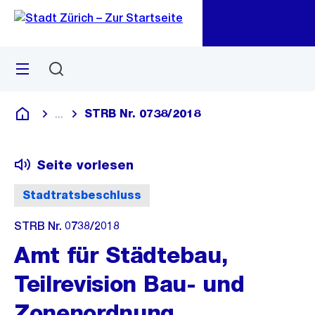
Zu
Zu
Sprunglink
Navigation
Menü
Suchen
M
öf
STRB Nr. 0738/2018
...
Blende alle Breadcrumbs ein
Deutsch
Seite vorlesen
Stadtratsbeschluss
STRB Nr. 0738/2018
Amt für Städtebau,
Teilrevision Bau- und
Zonenordnung,