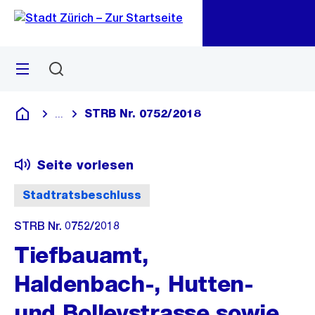
Zu
Zu
Sprunglink
Navigation
Menü
Suchen
M
öf
STRB Nr. 0752/2018
...
Blende alle Breadcrumbs ein
Deutsch
Seite vorlesen
Stadtratsbeschluss
STRB Nr. 0752/2018
Tiefbauamt,
Haldenbach-, Hutten-
und Bolleystrasse sowie